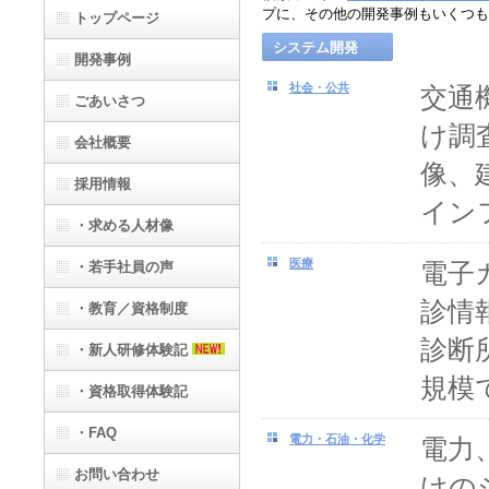
プに、その他の開発事例もいくつも
トップページ
システム開発
開発事例
社会・公共
交通
ごあいさつ
け調
会社概要
像、
採用情報
イン
・求める人材像
医療
電子
・若手社員の声
診情
・教育／資格制度
診断
・新人研修体験記
規模
・資格取得体験記
・FAQ
電力・石油・化学
電力
お問い合わせ
けの