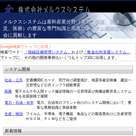
メルクスシステムは基幹産業分野（電力、鉄道、石油、防
災、医療）の豊富な専門知識と高度なシステム開発技術で社
会に貢献します
Google検索でトップに出現！
検索ワード：
「保線設備管理システム」
および
「集金出向支援システム」
でトップに、その他の開発事例もいくつもトップ10に出現します。
システム開発
社会・公共
交通機関ICカード、官庁向け調査統計、地震等被災映像、建設一
元管理など公共インフラ経験豊富
医療
電子カルテや人間ドック健診情報の一元管理及び画像診断所見システム
等を全国規模で展開
電力・石油・化学
電力、石油等のプラント向けのシステム開発において、豊
富な業務知識と実績多数
生産・物流
フイルム、半導体、電子機器、食品などの製造業向けに生産管理
やＳＣＭ、ＰＬＭなどをご提供
新着情報